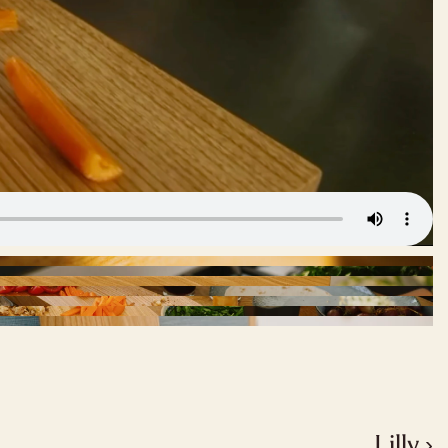
Lilly ›